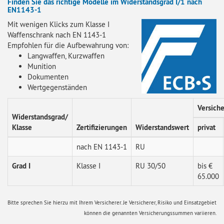
Finden Sie das richtige Modelle im Widerstandsgrad I/1 nach
EN1143-1
Mit wenigen Klicks zum Klasse I
Waffenschrank nach EN 1143-1
Empfohlen für die Aufbewahrung von:
Langwaffen, Kurzwaffen
Munition
Dokumenten
Wertgegenständen
Versic
Widerstandsgrad/
Klasse
Zertifizierungen
Widerstandswert
privat
nach EN 1143-1
RU
Grad I
Klasse I
RU 30/50
bis €
65.000
Bitte sprechen Sie hierzu mit Ihrem Versicherer. Je Versicherer, Risiko und Einsatzgebiet
können die genannten Versicherungssummen variieren.