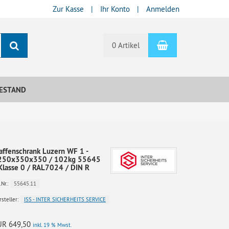
Zur Kasse
Ihr Konto
Anmelden
Warenkorb
Suchen
0 Artikel
ESTAND
ffenschrank Luzern WF 1 -
250x350x350 / 102kg 55645
Klasse 0 / RAL7024 / DIN R
55645.11
.Nr.:
ISS - INTER SICHERHEITS SERVICE
steller:
UR 649,50
inkl. 19 % Mwst.