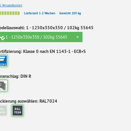
kl. Versandkosten
Lieferzeit 1-2 Wochen
Gewicht 105 kg
odellauswahl:
1 - 1250x350x350 / 102kg 55645
1 - 1250x350x350 / 102kg 55645
rtifizierung:
Klasse 0 nach EN 1143-1 - ECB•S
ranschlag:
DIN R
ackierung auswählen:
RAL7024