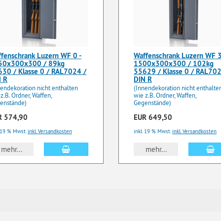
fenschrank Luzern WF 0 -
Waffenschrank Luzern WF 3
50x300x300 / 89kg
1500x300x300 / 102kg
30 / Klasse 0 / RAL7024 /
55629 / Klasse 0 / RAL702
N R
DIN R
nendekoration nicht enthalten
(Innendekoration nicht enthalte
z.B. Ordner, Waffen,
wie z.B. Ordner, Waffen,
enstände)
Gegenstände)
R 574,90
EUR 649,50
. 19 % Mwst.
inkl. Versandkosten
inkl. 19 % Mwst.
inkl. Versandkosten
In den Warenkorb
I
mehr...
mehr...