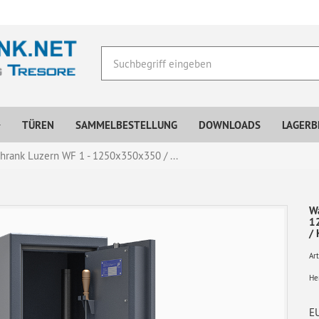
TÜREN
SAMMELBESTELLUNG
DOWNLOADS
LAGERB
hrank Luzern WF 1 - 1250x350x350 / ...
Wa
1
/ 
Art
Her
E