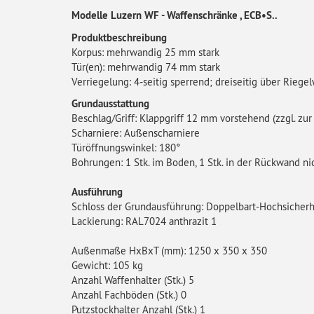
Modelle Luzern WF - Waffenschränke , ECB•S..
Produktbeschreibung
Korpus: mehrwandig 25 mm stark
Tür(en): mehrwandig 74 mm stark
Verriegelung: 4-seitig sperrend; dreiseitig über Riegel
Grundausstattung
Beschlag/Griff: Klappgriff 12 mm vorstehend (zzgl. zu
Scharniere: Außenscharniere
Türöffnungswinkel: 180°
Bohrungen: 1 Stk. im Boden, 1 Stk. in der Rückwand n
Ausführung
Schloss der Grundausführung: Doppelbart-Hochsicherhe
Lackierung: RAL7024 anthrazit 1
Außenmaße HxBxT (mm): 1250 x 350 x 350
Gewicht: 105 kg
Anzahl Waffenhalter (Stk.) 5
Anzahl Fachböden (Stk.) 0
Putzstockhalter Anzahl (Stk.) 1