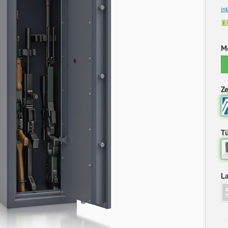
in
M
Ze
Tü
L