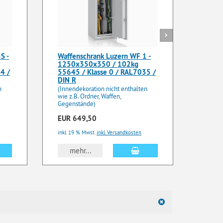
S -
Waffenschrank Luzern WF 1 -
Waffe
1250x350x350 / 102kg
1250
4 /
55645 / Klasse 0 / RAL7035 /
55630
DIN R
DIN R
n
(Innendekoration nicht enthalten
(Innen
wie z.B. Ordner, Waffen,
wie z.B
Gegenstände)
Gegens
EUR 649,50
EUR 5
inkl. 19 % Mwst.
inkl. Versandkosten
inkl. 19
n den Warenkorb
In den Warenkorb
mehr...
me