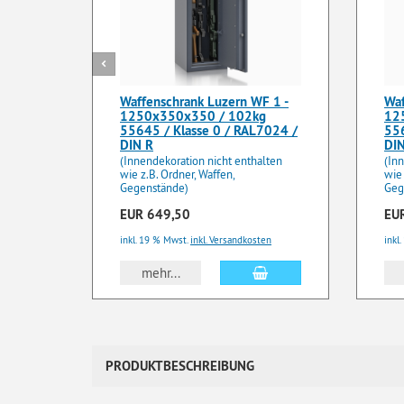
Waffenschrank Luzern WF 1 -
Waf
1250x350x350 / 102kg
12
55645 / Klasse 0 / RAL7024 /
556
DIN R
DI
(Innendekoration nicht enthalten
(In
wie z.B. Ordner, Waffen,
wie 
Gegenstände)
Geg
EUR 649,50
EU
inkl. 19 % Mwst.
inkl. Versandkosten
inkl
In den Warenkorb
mehr...
PRODUKTBESCHREIBUNG