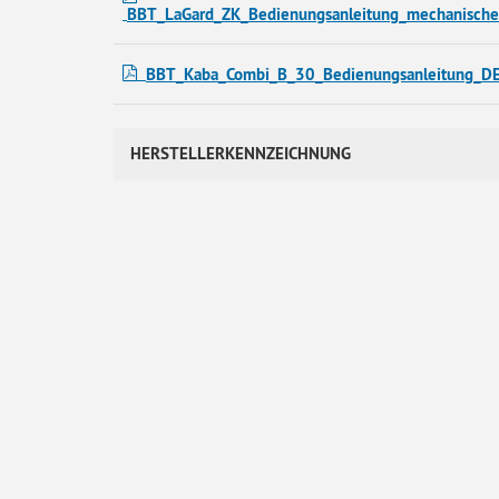
BBT_LaGard_ZK_Bedienungsanleitung_mechanisc
BBT_Kaba_Combi_B_30_Bedienungsanleitung_D
HERSTELLERKENNZEICHNUNG