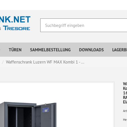
TÜREN
SAMMELBESTELLUNG
DOWNLOADS
LAGERB
Waffenschrank Luzern WF MAX Kombi 1 - ...
W
K
16
RA
El
Art
Her