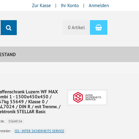
Zur Kasse
Ihr Konto
Anmelden
Warenkorb
Suchen
0 Artikel
ESTAND
affenschrank Luzern WF MAX
ombi 1 - 1500x450x450 /
7kg 55649 / Klasse 0 /
L7024 / DIN R / mit Trennw. /
ektronik STELLAR Basic
55649.54
.Nr.:
ISS - INTER SICHERHEITS SERVICE
steller: